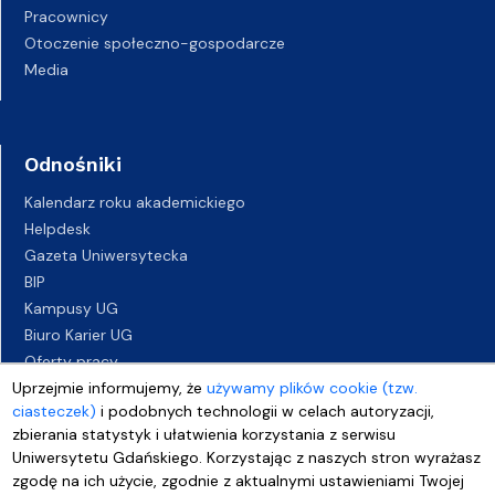
Pracownicy
Otoczenie społeczno-gospodarcze
Media
Odnośniki
Kalendarz roku akademickiego
Helpdesk
Gazeta Uniwersytecka
BIP
Kampusy UG
Biuro Karier UG
Oferty pracy
Uprzejmie informujemy, że
Deklaracja dostępności
używamy plików cookie (tzw.
ciasteczek)
i podobnych technologii w celach autoryzacji,
zbierania statystyk i ułatwienia korzystania z serwisu
Uniwersytetu Gdańskiego. Korzystając z naszych stron wyrażasz
zgodę na ich użycie, zgodnie z aktualnymi ustawieniami Twojej