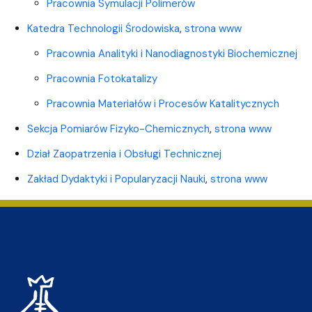
Pracownia Symulacji Polimerów
Katedra Technologii Środowiska
,
strona www
Pracownia Analityki i Nanodiagnostyki Biochemicznej
Pracownia Fotokatalizy
Pracownia Materiałów i Procesów Katalitycznych
Sekcja Pomiarów Fizyko-Chemicznych
,
strona www
Dział Zaopatrzenia i Obsługi Technicznej
Zakład Dydaktyki i Popularyzacji Nauki
,
strona www