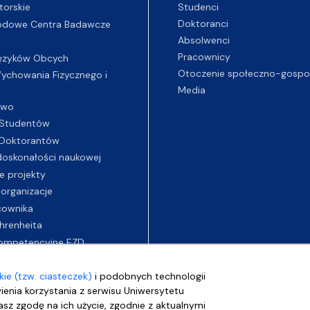
Studenci
torskie
Doktoranci
odowe Centra Badawcze
Absolwenci
Pracownicy
ęzyków Obcych
Otoczenie społeczno-gospo
chowania Fizycznego i
Media
two
Studentów
Doktorantów
oskonałości naukowej
e projekty
 organizacje
cownika
hrenheita
ompetencyjne EZD
ie (tzw. ciasteczek)
i podobnych technologii
wienia korzystania z serwisu Uniwersytetu
sz zgodę na ich użycie, zgodnie z aktualnymi