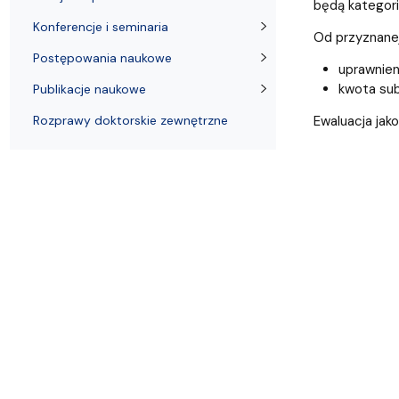
Nagrody i odznaczenia Wydziału
Adresy i telefony
Konferencje i seminaria
Katedra Chemii Fizycznej
Dokumenty 
Koło Naukow
będą kategorie
Konferencje i seminaria
Od przyznanej
Postępowania naukowe
uprawnien
kwota sub
Publikacje naukowe
Rozprawy doktorskie zewnętrzne
Ewaluacja jak