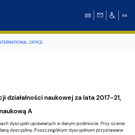
NTERNATIONAL OFFICE
odowiska
r Tomasz Pluciński
i działalności naukowej za lata 2017-21,
 naukową A
amach dyscyplin uprawianych w danym podmiocie. Przy ocenie
h daną dyscyplinę. Poszczególnym dyscyplinom przyznawane