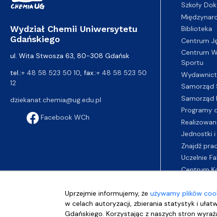
Szkoły Dok
Międzynar
Wydział Chemii Uniwersytetu
Biblioteka
Gdańskiego
Centrum J
Centrum Wy
ul. Wita Stwosza 63, 80-308 Gdańsk
Sportu
tel.:
+ 48 58 523 50 10
, fax.:
+ 48 58 523 50
Wydawnic
12
Samorząd 
Samorząd 
dziekanat.chemia@ug.edu.pl
Programy d
Facebook WCh
Realizowan
Jednostki i
Znajdź pra
Uczelnie Fa
Centrum K
Uprzejmie informujemy, że
używamy plików cook
w celach autoryzacji, zbierania statystyk i ułat
Gdańskiego. Korzystając z naszych stron wyraża