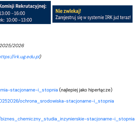
2025/2026
ttps://irk.ug.edu.pl
)
hemia-stacjonarne-i_stopnia
(najlepiej jako hiperłącze)
w/20252026/ochrona_srodowiska-stacjonarne-i_stopnia
26/biznes_chemiczny_studia_inzynierskie-stacjonarne-i_stopnia