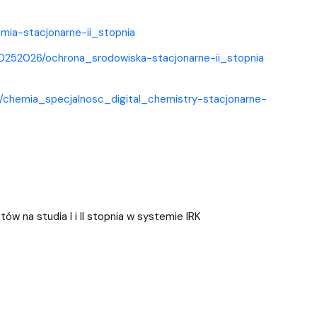
emia-stacjonarne-ii_stopnia
w/20252026/ochrona_srodowiska-stacjonarne-ii_stopnia
26/chemia_specjalnosc_digital_chemistry-stacjonarne-
ów na studia I i II stopnia w systemie IRK