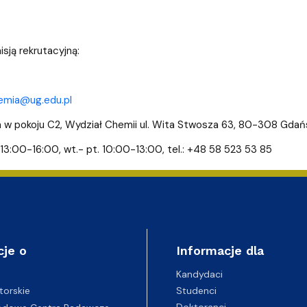
sją rekrutacyjną:
emia@ug.edu.pl
 w pokoju C2, Wydział Chemii ul. Wita Stwosza 63, 80-308 Gdań
 13:00-16:00, wt.- pt. 10:00-13:00, tel.: +48 58 523 53 85
cje o
Informacje dla
Kandydaci
Studenci
torskie
Doktoranci