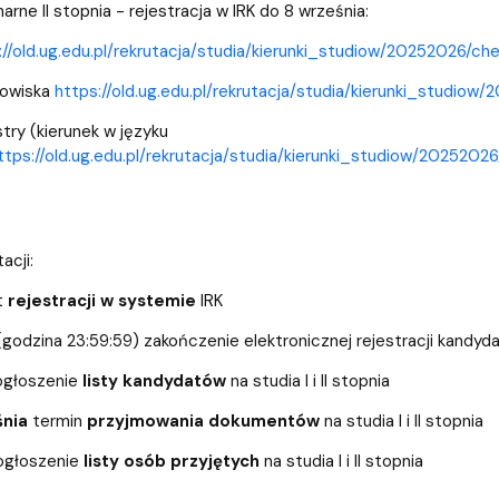
arne II stopnia - rejestracja w IRK do 8 września:
://old.ug.edu.pl/rekrutacja/studia/kierunki_studiow/20252026/ch
dowiska
https://old.ug.edu.pl/rekrutacja/studia/kierunki_studio
try (kierunek w języku
ttps://old.ug.edu.pl/rekrutacja/studia/kierunki_studiow/202520
acji:
t
rejestracji w systemie
IRK
(godzina 23:59:59) zakończenie elektronicznej rejestracji kandydat
ogłoszenie
listy kandydatów
na studia I i II stopnia
śnia
termin
przyjmowania dokumentów
na studia I i II stopnia
ogłoszenie
listy osób przyjętych
na studia I i II stopnia