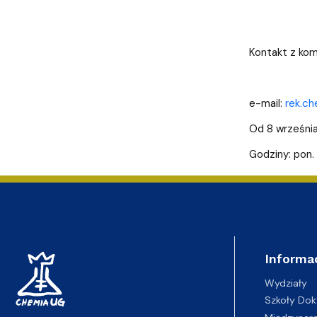
Kontakt z komi
e-mail:
rek.ch
Od 8 września
Godziny: pon.
Informa
Wydziały
Szkoły Dok