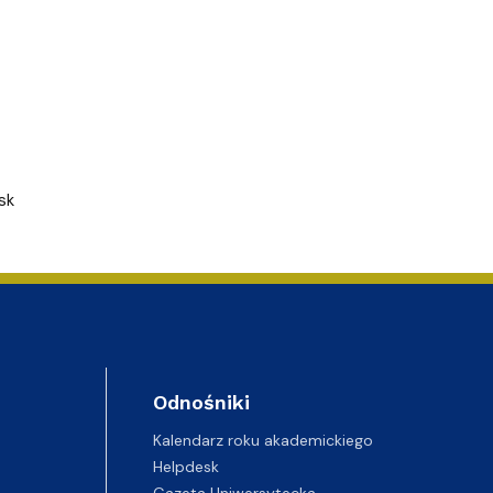
sk
Odnośniki
Kalendarz roku akademickiego
Helpdesk
Gazeta Uniwersytecka