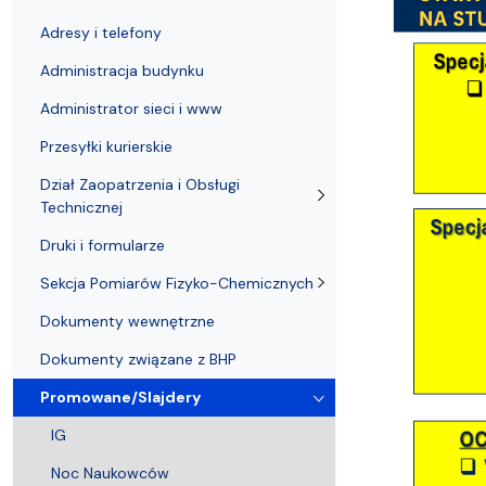
Nagrody i odznaczenia Wydziału
Adresy i telefony
Konferencje i seminaria
Katedra Chemii Fizycznej
Dokumenty 
Koło Naukow
Adresy i telefony
Administracja budynku
Administrator sieci i www
Przesyłki kurierskie
Dział Zaopatrzenia i Obsługi
Technicznej
Druki i formularze
Sekcja Pomiarów Fizyko-Chemicznych
Dokumenty wewnętrzne
Dokumenty związane z BHP
Promowane/Slajdery
IG
Noc Naukowców