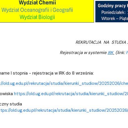
REKRUTACJA NA STUDIA 
Rejestracja w systemie
(link:
h
IRK
arne I stopnia - rejestracja w IRK do 8 września:
://old.ug.edu.pl/rekrutacja/studia/kierunki_studiow/20252026/c
dowiska
https://old.ug.edu.pl/rekrutacja/studia/kierunki_studio
czny studia
ttps://old.ug.edu.pl/rekrutacja/studia/kierunki_studiow/202520