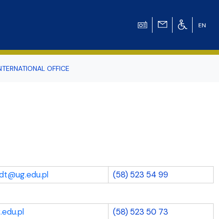
NTERNATIONAL OFFICE
odowiska
r Tomasz Pluciński
ndt@ug.edu.pl
(58) 523 54 99
edu.pl
(58) 523 50 73