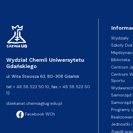
Informa
Wydziały
Szkoły Dok
Międzynar
Wydział Chemii Uniwersytetu
Biblioteka
Gdańskiego
Centrum J
Centrum Wy
ul. Wita Stwosza 63, 80-308 Gdańsk
Sportu
tel.:
+ 48 58 523 50 10
, fax.:
+ 48 58 523 50
Wydawnic
12
Samorząd 
Samorząd 
dziekanat.chemia@ug.edu.pl
Programy d
Facebook WCh
Realizowan
Jednostki i
Znajdź pra