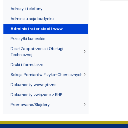
Nagrody i odznaczenia Wydziału
Adresy i telefony
Konferencje i seminaria
Katedra Chemii Fizycznej
Dokumenty 
Koło Naukow
Adresy i telefony
Administracja budynku
Administrator sieci i www
Przesyłki kurierskie
Dział Zaopatrzenia i Obsługi
Technicznej
Druki i formularze
Sekcja Pomiarów Fizyko-Chemicznych
Dokumenty wewnętrzne
Dokumenty związane z BHP
Promowane/Slajdery