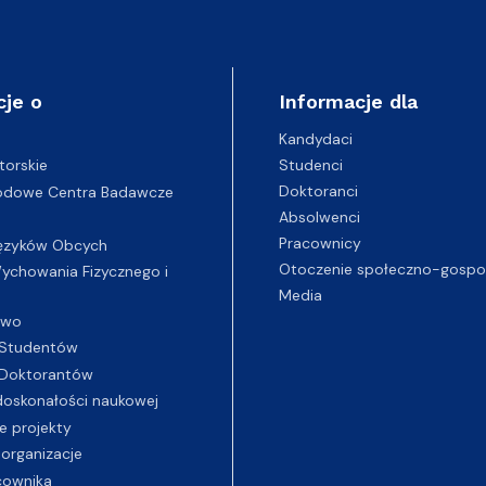
cje o
Informacje dla
Kandydaci
Studenci
torskie
Doktoranci
odowe Centra Badawcze
Absolwenci
Pracownicy
ęzyków Obcych
Otoczenie społeczno-gospo
chowania Fizycznego i
Media
two
Studentów
Doktorantów
oskonałości naukowej
e projekty
 organizacje
cownika