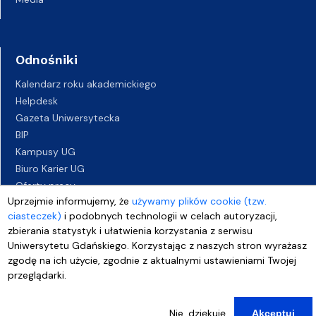
Odnośniki
Kalendarz roku akademickiego
Helpdesk
Gazeta Uniwersytecka
BIP
Kampusy UG
Biuro Karier UG
Oferty pracy
Uprzejmie informujemy, że
używamy plików cookie (tzw.
Deklaracja dostępności
ciasteczek)
i podobnych technologii w celach autoryzacji,
zbierania statystyk i ułatwienia korzystania z serwisu
Uniwersytetu Gdańskiego. Korzystając z naszych stron wyrażasz
zgodę na ich użycie, zgodnie z aktualnymi ustawieniami Twojej
przeglądarki.
Nie, dziękuję
Akceptuj