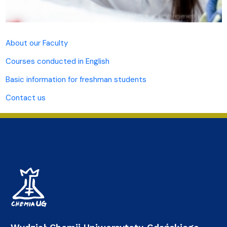
About our Faculty
Courses conducted in English
Basic information for freshman students
Contact us