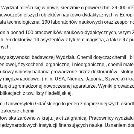
wewnętrzne
e Biznesu Chemicznego
2
 Wydział mieści się w nowej siedzibie o powierzchni 29.000 m
nowocześniejszych obiektów naukowo-dydaktycznych w Europie.
hala technologiczna, 190 laboratoriów naukowych oraz zespół 
udnia ponad 100 pracowników naukowo-dydaktycznych, w tym 22 
h, 56 doktorów, 14 asystentów z tytułem magistra, a także 47
nych.
ry aktywności badawczej Wydziału Chemii dotyczą: chemii i bio
eniowej, fizykochemii organicznej i nieorganicznej, chemii ma
ukowy wniosły badania prowadzone przez doktorantów. Istotny 
y międzynarodowej (m.in. USA, Niemcy, Japonia, Szwecja) i 
 dzięki zgromadzonej nowoczesnej aparaturze. Wyniki prowadz
ikacjach z tzw. listy filadelfijskiej.
ii Uniwersytetu Gdańskiego to jeden z najprężniejszych ośr
 zakresie chemii
dowiska zarówno w kraju, jak i za granicą. Pracownicy wydział
międzynarodowych instytucji finansujących naukę. Uznaniem do