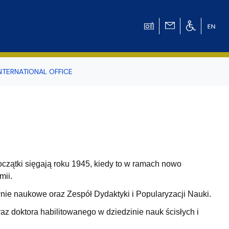
NTERNATIONAL OFFICE
odowiska
r Tomasz Pluciński
czątki sięgają roku 1945, kiedy to w ramach nowo
mii.
wnie naukowe oraz Zespół Dydaktyki i Popularyzacji Nauki.
z doktora habilitowanego w dziedzinie nauk ścisłych i