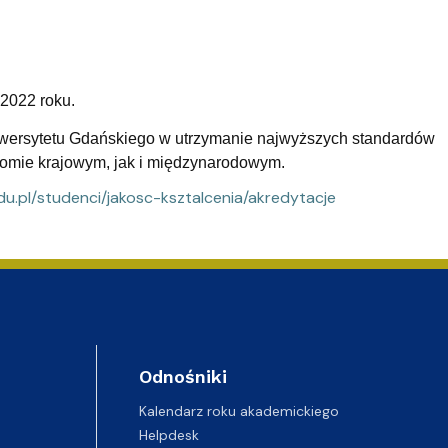
 2022 roku.
niwersytetu Gdańskiego w utrzymanie najwyższych standardów
iomie krajowym, jak i międzynarodowym.
du.pl/studenci/jakosc-ksztalcenia/akredytacje
Odnośniki
Kalendarz roku akademickiego
Helpdesk