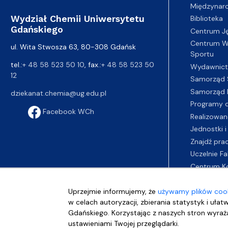
Międzynar
Wydział Chemii Uniwersytetu
Biblioteka
Gdańskiego
Centrum J
Centrum Wy
ul. Wita Stwosza 63, 80-308 Gdańsk
Sportu
tel.:
+ 48 58 523 50 10
, fax.:
+ 48 58 523 50
Wydawnic
12
Samorząd 
Samorząd 
dziekanat.chemia@ug.edu.pl
Programy d
Facebook WCh
Realizowan
Jednostki i
Znajdź pra
Uczelnie Fa
Centrum K
Uprzejmie informujemy, że
używamy plików cook
w celach autoryzacji, zbierania statystyk i ułat
Gdańskiego. Korzystając z naszych stron wyraża
ustawieniami Twojej przeglądarki.