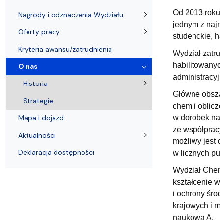
Nagrody i odznaczenia Wydziału
Adresy i telefony
Konferencje i seminaria
Katedra Chemii Fizycznej
Dokumenty 
Koło Naukow
Od 2013 roku
Nagrody i odznaczenia Wydziału
jednym z naj
Oferty pracy
studenckie, 
Kryteria awansu/zatrudnienia
Wydział zatr
habilitowanyc
O nas
administracyj
Historia
Główne obsza
Strategie
chemii oblicz
Mapa i dojazd
w dorobek na
ze współprac
Aktualności
możliwy jest
Deklaracja dostępności
w licznych publ
Wydział Chem
kształcenie w
i ochrony śro
krajowych i 
naukowa A.