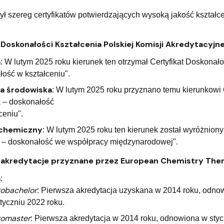
ył szereg certyfikatów potwierdzających wysoką jakość kształ
 Doskonałości Kształcenia Polskiej Komisji Akredytacyjne
a
: W lutym 2025 roku kierunek ten otrzymał Certyfikat Doskonało
ość w kształceniu".
a środowiska
: W lutym 2025 roku przyznano temu kierunkowi 
k – doskonałość
ceniu".
 chemiczny
: W lutym 2025 roku ten kierunek został wyróżniony
t – doskonałość we współpracy międzynarodowej".
 akredytacje przyznane przez European Chemistry Them
a
:
robachelor
: Pierwsza akredytacja uzyskana w 2014 roku, odno
tyczniu 2022 roku.
romaster
: Pierwsza akredytacja w 2014 roku, odnowiona w sty