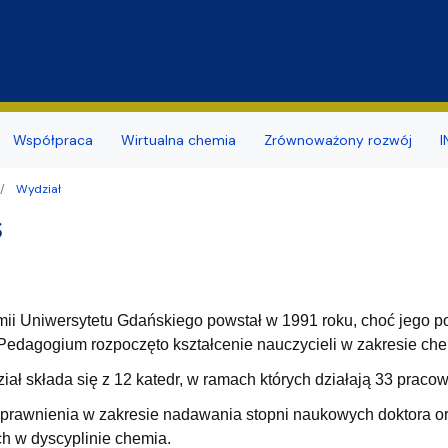
Przejdź do treści
Współpraca
Wirtualna chemia
Zrównoważony rozwój
I
Wydział
y
a studentów
ja budynku
ia naukowe
mii i Radiochemii Środowiska
Dokumenty związane z BHP
Koło Naukowe Ochrony Śr
s
nsu/zatrudnienia
r sieci i www
naukowe
ii Ogólnej i Nieorganicznej
Promowane/Slajdery
Naukowe Koło Chemików
ierskie
ktorskie zewnętrzne
mii Organicznej
Doświadczenia Chemiczne d
ii Uniwersytetu Gdańskiego powstał w 1991 roku, choć jego po
zd
rzenia i Obsługi Technicznej
mii Teoretycznej
Wirtualny spacer
edagogium rozpoczęto kształcenie nauczycieli w zakresie che
ularze
hnologii Środowiska
ał składa się z 12 katedr, w ramach których działają 33 praco
dostępności
arów Fizyko-Chemicznych
daktyki i Popularyzacji Nauki
prawnienia w zakresie nadawania stopni naukowych doktora ora
ch w dyscyplinie chemia.