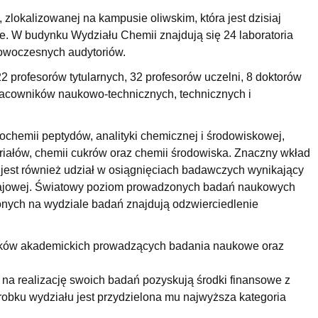
, zlokalizowanej na kampusie oliwskim, która jest dzisiaj
 W budynku Wydziału Chemii znajdują się 24 laboratoria
nowoczesnych audytoriów.
profesorów tytularnych, 32 profesorów uczelni, 8 doktorów
 pracowników naukowo-technicznych, technicznych i
chemii peptydów, analityki chemicznej i środowiskowej,
teriałów, chemii cukrów oraz chemii środowiska. Znaczny wkład
jest również udział w osiągnięciach badawczych wynikający
krajowej. Światowy poziom prowadzonych badań naukowych
onych na wydziale badań znajdują odzwierciedlenie
odków akademickich prowadzących badania naukowe oraz
u na realizację swoich badań pozyskują środki finansowe z
robku wydziału jest przydzielona mu najwyższa kategoria