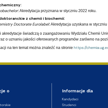
 chemiczny
:
robachelor
: Akredytacja przyznana w styczniu 2022 roku.
doktoranckie z chemii i biochemii
:
mistry Doctorate Eurolabel
: Akredytacja uzyskana w styczniu
ty i akredytacje świadczą o zaangażowaniu Wydziału Chemii U
oraz o uznaniu jakości oferowanych programów zarówno na poz
https://chemia.ug.e
acji na ten temat można znaleźć na stronie
cje o
Informacje dla
Kandydaci
Studenci
torskie