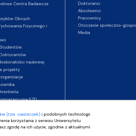
Doktoranci
odowe Centra Badawcze
Absolwenci
Pracownicy
ęzyków Obcych
Otoczenie społeczno-gospo
chowania Fizycznego i
Media
two
Studentów
Doktorantów
oskonałości naukowej
e projekty
 organizacje
cownika
hrenheita
ompetencyjne EZD
ie (tzw. ciasteczek)
i podobnych technologii
wienia korzystania z serwisu Uniwersytetu
sz zgodę na ich użycie, zgodnie z aktualnymi