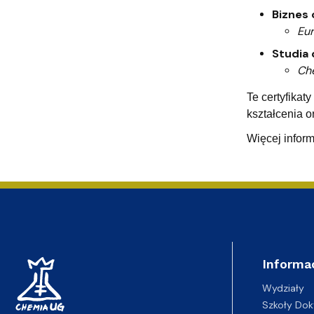
Biznes
Eu
Studia 
Che
Te certyfika
kształcenia 
Więcej inform
Informa
Wydziały
Szkoły Dok