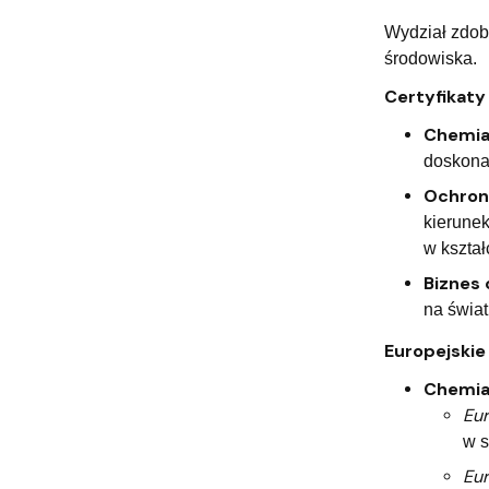
Wydział zdob
środowiska.
Certyfikaty
Chemi
doskonał
Ochron
kierune
w kształ
Biznes
na świa
Europejskie
Chemi
Eu
w s
Eu