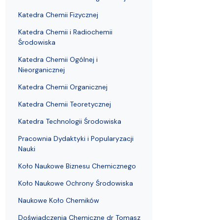
Nagrody i odznaczenia Wydziału
Adresy i telefony
Konferencje i seminaria
Katedra Chemii Fizycznej
Dokumenty 
Koło Naukow
Katedra Chemii Fizycznej
Katedra Chemii i Radiochemii
Środowiska
Katedra Chemii Ogólnej i
Nieorganicznej
Katedra Chemii Organicznej
Katedra Chemii Teoretycznej
Katedra Technologii Środowiska
Pracownia Dydaktyki i Popularyzacji
Nauki
Koło Naukowe Biznesu Chemicznego
Koło Naukowe Ochrony Środowiska
Naukowe Koło Chemików
Doświadczenia Chemiczne dr Tomasz