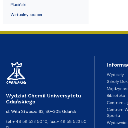
Pluciński
Wirtualny spacer
Informa
Wydziały
Szkoły Dok
Międzynar
Wydział Chemii Uniwersytetu
Biblioteka
Gdańskiego
Centrum J
Centrum Wy
ul. Wita Stwosza 63, 80-308 Gdańsk
Sportu
tel.:
+ 48 58 523 50 10
, fax.:
+ 48 58 523 50
Wydawnic
12