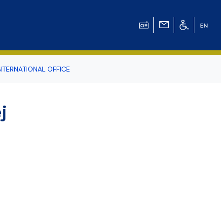
NTERNATIONAL OFFICE
odowiska
j
r Tomasz Pluciński