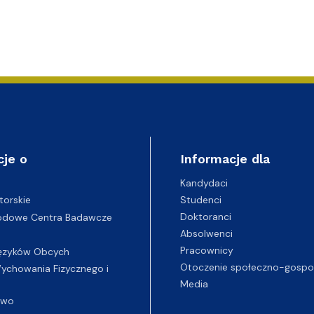
cje o
Informacje dla
Kandydaci
Studenci
torskie
Doktoranci
odowe Centra Badawcze
Absolwenci
Pracownicy
ęzyków Obcych
Otoczenie społeczno-gospo
chowania Fizycznego i
Media
two