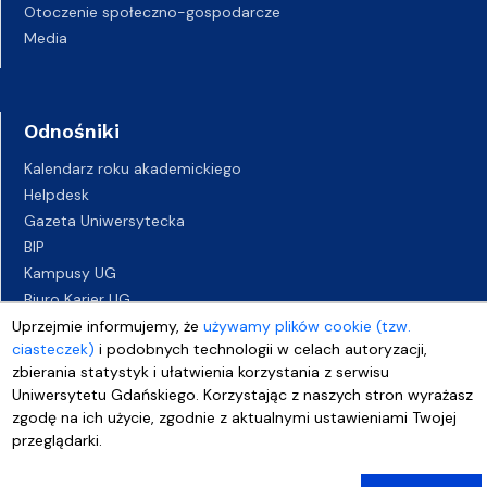
Otoczenie społeczno-gospodarcze
Media
Odnośniki
Kalendarz roku akademickiego
Helpdesk
Gazeta Uniwersytecka
BIP
Kampusy UG
Biuro Karier UG
Oferty pracy
Uprzejmie informujemy, że
używamy plików cookie (tzw.
ciasteczek)
i podobnych technologii w celach autoryzacji,
Deklaracja dostępności
zbierania statystyk i ułatwienia korzystania z serwisu
Uniwersytetu Gdańskiego. Korzystając z naszych stron wyrażasz
zgodę na ich użycie, zgodnie z aktualnymi ustawieniami Twojej
przeglądarki.