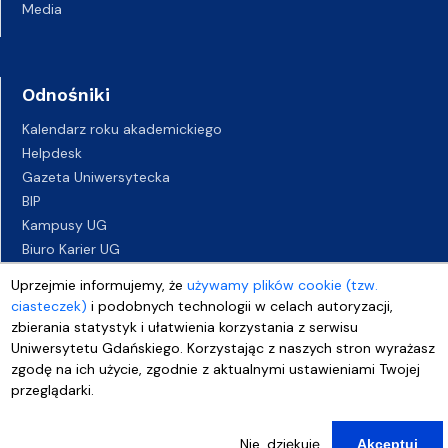
Media
Odnośniki
Kalendarz roku akademickiego
Helpdesk
Gazeta Uniwersytecka
BIP
Kampusy UG
Biuro Karier UG
Oferty pracy
Uprzejmie informujemy, że
używamy plików cookie (tzw.
Deklaracja dostępności
ciasteczek)
i podobnych technologii w celach autoryzacji,
zbierania statystyk i ułatwienia korzystania z serwisu
Uniwersytetu Gdańskiego. Korzystając z naszych stron wyrażasz
zgodę na ich użycie, zgodnie z aktualnymi ustawieniami Twojej
przeglądarki.
Nie, dziękuję
Akceptuj