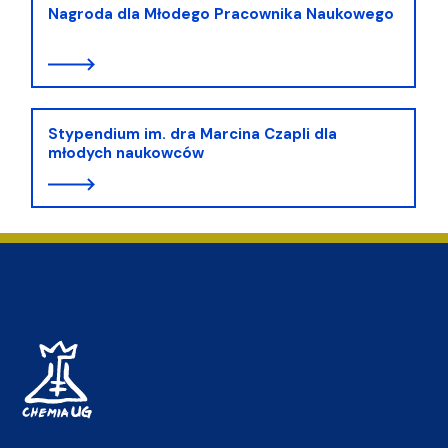
Nagroda dla Młodego Pracownika Naukowego
Stypendium im. dra Marcina Czapli dla
młodych naukowców