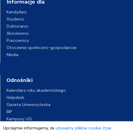
Informacje dla
Kandydaci
Studenci
Doktoranci
Absolwenci
Pracownicy
Otoczenie społeczno-gospodarcze
Media
Odnośniki
Kalendarz roku akademickiego
Helpdesk
Gazeta Uniwersytecka
BIP
Kampusy UG
Biuro Karier UG
Uprzejmie informujemy, że
używamy plików cookie (tzw.