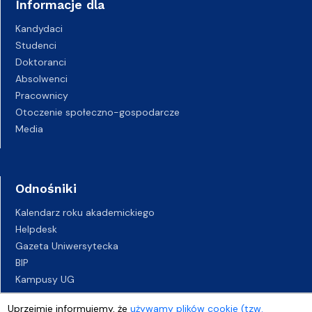
Informacje dla
Kandydaci
Studenci
Doktoranci
Absolwenci
Pracownicy
Otoczenie społeczno-gospodarcze
Media
Odnośniki
Kalendarz roku akademickiego
Helpdesk
Gazeta Uniwersytecka
BIP
Kampusy UG
Biuro Karier UG
Uprzejmie informujemy, że
używamy plików cookie (tzw.