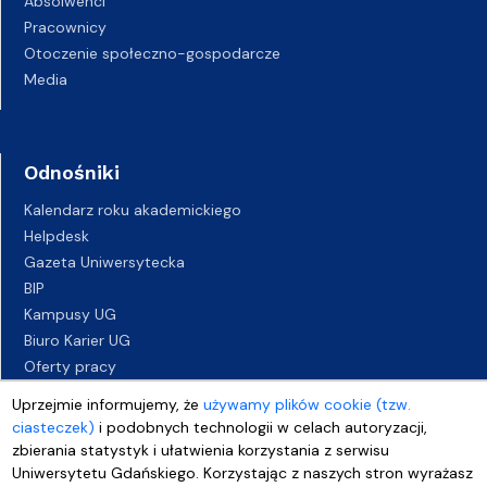
Absolwenci
Pracownicy
Otoczenie społeczno-gospodarcze
Media
Odnośniki
Kalendarz roku akademickiego
Helpdesk
Gazeta Uniwersytecka
BIP
Kampusy UG
Biuro Karier UG
Oferty pracy
Deklaracja dostępności
Uprzejmie informujemy, że
używamy plików cookie (tzw.
ciasteczek)
i podobnych technologii w celach autoryzacji,
zbierania statystyk i ułatwienia korzystania z serwisu
Uniwersytetu Gdańskiego. Korzystając z naszych stron wyrażasz