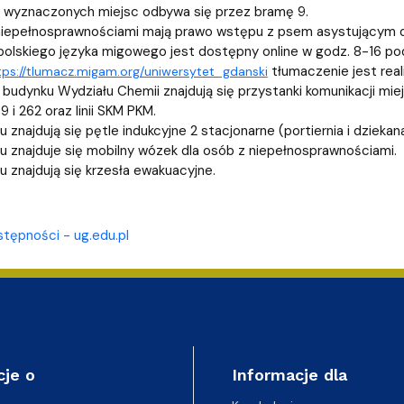
wewnętrzne
e Biznesu Chemicznego
 wyznaczonych miejsc odbywa się przez bramę 9.
iepełnosprawnościami mają prawo wstępu z psem asystującym d
olskiego języka migowego jest dostępny online w godz. 8-16 po
tłumaczenie jest re
tps://tlumacz.migam.org/uniwersytet_gdanski
budynku Wydziału Chemii znajdują się przystanki komunikacji miejski
199 i 262 oraz linii SKM PKM.
 znajdują się pętle indukcyjne 2 stacjonarne (portiernia i dziekan
 znajduje się mobilny wózek dla osób z niepełnosprawnościami.
 znajdują się krzesła ewakuacyjne.
stępności - ug.edu.pl
cje o
Informacje dla