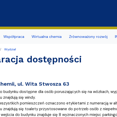
Przejdź do treści
Współpraca
Wirtualna chemia
Zrównoważony rozwój
I
Wydział
y
a studentów
ja budynku
ia naukowe
mii i Radiochemii Środowiska
Dokumenty związane z BHP
Koło Naukowe Ochrony Śr
racja dostępności
nsu/zatrudnienia
r sieci i www
naukowe
ii Ogólnej i Nieorganicznej
Promowane/Slajdery
Naukowe Koło Chemików
ierskie
ktorskie zewnętrzne
mii Organicznej
Doświadczenia Chemiczne d
hemii, ul. Wita Stwosza 63
zd
rzenia i Obsługi Technicznej
mii Teoretycznej
Wirtualny spacer
o budynku dostępne dla osób poruszających się na wózkach, wy
ularze
hnologii Środowiska
 znajdują się windy.
wszystkich pomieszczeń oznaczono etykietami z numeracją w alf
dostępności
arów Fizyko-Chemicznych
daktyki i Popularyzacji Nauki
 znajdują się toalety przystosowane do potrzeb osób z niepełn
 wejścia do budynku znajduje się 8 wyznaczonych miejsc parking