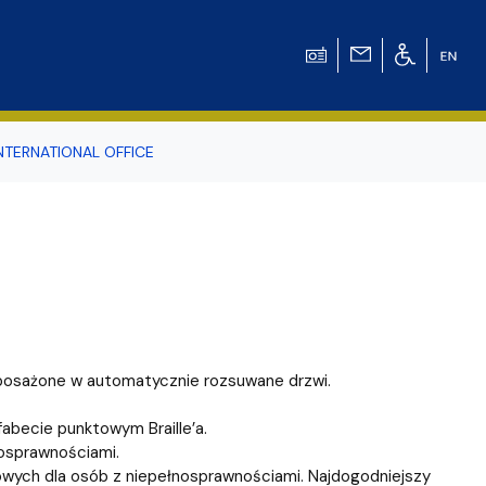
NTERNATIONAL OFFICE
odowiska
r Tomasz Pluciński
posażone w automatycznie rozsuwane drzwi.
abecie punktowym Braille’a.
osprawnościami.
owych dla osób z niepełnosprawnościami. Najdogodniejszy