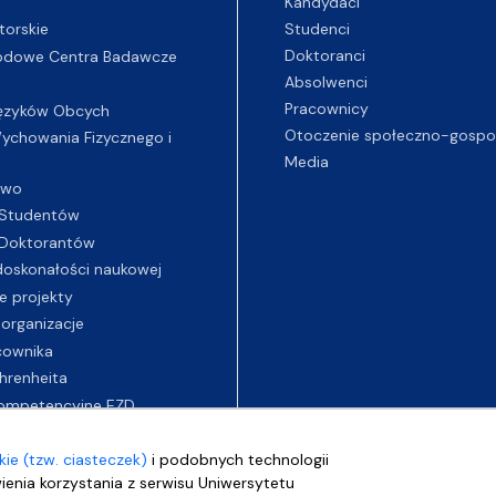
Kandydaci
Studenci
torskie
Doktoranci
odowe Centra Badawcze
Absolwenci
Pracownicy
ęzyków Obcych
Otoczenie społeczno-gospo
chowania Fizycznego i
Media
two
Studentów
Doktorantów
oskonałości naukowej
e projekty
 organizacje
cownika
hrenheita
ompetencyjne EZD
ie (tzw. ciasteczek)
i podobnych technologii
wienia korzystania z serwisu Uniwersytetu