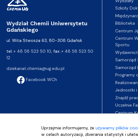
Wydziały
Szkoły Dok
Międzynar
Wydział Chemii Uniwersytetu
Biblioteka
Gdańskiego
Centrum J
Centrum Wy
ul. Wita Stwosza 63, 80-308 Gdańsk
Sportu
tel.:
+ 48 58 523 50 10
, fax.:
+ 48 58 523 50
Wydawnic
12
Samorząd 
Samorząd 
dziekanat.chemia@ug.edu.pl
Programy d
Facebook WCh
Realizowan
Jednostki i
Znajdź pra
Uczelnie Fa
Centrum K
Uprzejmie informujemy, że
używamy plików cook
w celach autoryzacji, zbierania statystyk i ułat