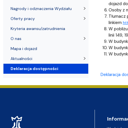
Nagrody i odznaczenia Wydziału
Adresy i telefony
Konferencje i seminaria
Katedra Chemii Fizycznej
Dokumenty 
Koło Naukow
dojazd do
Nagrody i odznaczenia Wydziału
Osoby z n
Tłumacz p
Oferty pracy
linkiem
ht
Kryteria awansu/zatrudnienia
W pobliżu 
linii 149, 
O nas
W budynku
W budynku
Mapa i dojazd
W budynku
Aktualności
Deklaracja dostępności
Deklaracja do
Informa