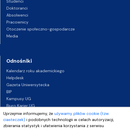
Studenci
Doktoranci
Absolwenci
Pracownicy
Otoczenie społeczno-gospodarcze
Media
Odnośniki
Kalendarz roku akademickiego
Helpdesk
Gazeta Uniwersytecka
BIP
Kampusy UG
Biuro Karier UG
Oferty pracy
Uprzejmie informujemy, że
używamy plików cookie (tzw.
Deklaracja dostępności
ciasteczek)
i podobnych technologii w celach autoryzacji,
zbierania statystyk i ułatwienia korzystania z serwisu