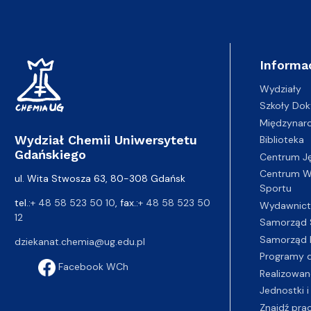
Informa
Wydziały
Szkoły Dok
Międzynar
Wydział Chemii Uniwersytetu
Biblioteka
Gdańskiego
Centrum J
Centrum Wy
ul. Wita Stwosza 63, 80-308 Gdańsk
Sportu
tel.:
+ 48 58 523 50 10
, fax.:
+ 48 58 523 50
Wydawnic
12
Samorząd 
Samorząd 
dziekanat.chemia@ug.edu.pl
Programy d
Facebook WCh
Realizowan
Jednostki i
Znajdź pra