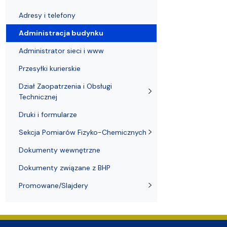
Nagrody i odznaczenia Wydziału
Adresy i telefony
Konferencje i seminaria
Katedra Chemii Fizycznej
Dokumenty 
Koło Naukow
Adresy i telefony
Administracja budynku
Administrator sieci i www
Przesyłki kurierskie
Dział Zaopatrzenia i Obsługi
Technicznej
Druki i formularze
Sekcja Pomiarów Fizyko-Chemicznych
Dokumenty wewnętrzne
Dokumenty związane z BHP
Promowane/Slajdery