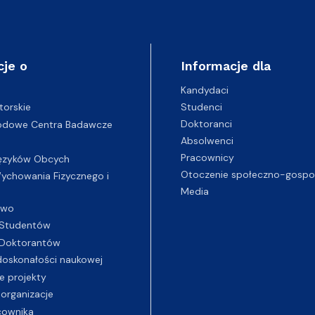
cje o
Informacje dla
Kandydaci
Studenci
torskie
Doktoranci
odowe Centra Badawcze
Absolwenci
Pracownicy
ęzyków Obcych
Otoczenie społeczno-gospo
chowania Fizycznego i
Media
two
Studentów
Doktorantów
oskonałości naukowej
e projekty
 organizacje
cownika