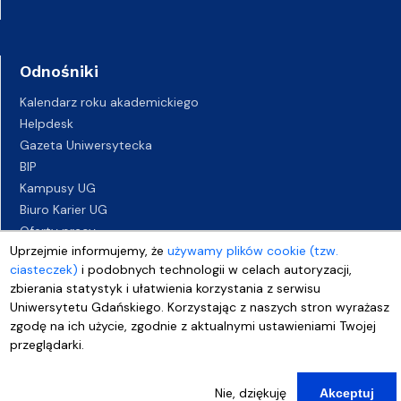
Odnośniki
Kalendarz roku akademickiego
Helpdesk
Gazeta Uniwersytecka
BIP
Kampusy UG
Biuro Karier UG
Oferty pracy
Uprzejmie informujemy, że
używamy plików cookie (tzw.
Deklaracja dostępności
ciasteczek)
i podobnych technologii w celach autoryzacji,
zbierania statystyk i ułatwienia korzystania z serwisu
Uniwersytetu Gdańskiego. Korzystając z naszych stron wyrażasz
zgodę na ich użycie, zgodnie z aktualnymi ustawieniami Twojej
przeglądarki.
Nie, dziękuję
Akceptuj