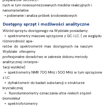
nych w tym nowosyntezowanych mediów reakcyjnych i
nanomateriałów
• pobieranie i analiza próbek środowiskowych
Dostępny sprzęt i możliwości analityczne
Wśród sprzętu dostępnego na Wydziale posiadamy:
• spektrometry masowe sprzężone z GC i LC. ( ze względu
różnorodność apa-
ratów do spektrometrii mas dostępnych na naszym
Wydziale oferujemy
profesjonalne doradztwo w zakresie doboru metody
analitycznej i interpre-
tacji wyników)
• spektrometry NMR 700 MHz i 500 MHz w tym sprzężone
z LC
• dyfraktometr do badań substancji o strukturze
krystalicznej
• fluoroluminometry oznaczania ultra-niskich stężeń
biomolekuł
• spektrofotometry