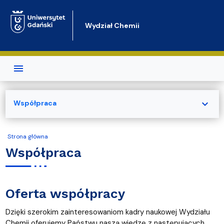
Przejdź do treści
Wydział Chemii
expand_more
Współpraca
Strona główna
Współpraca
Oferta współpracy
Dzięki szerokim zainteresowaniom kadry naukowej Wydziału
Chemii oferujemy Państwu naszą wiedzę z następujących